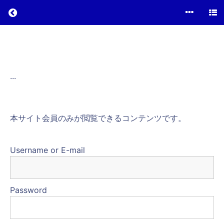
成
功
者
...
の
お
金
の
本サイト会員のみが閲覧できるコンテンツです。
考
え
方
Username or E-mail
Course
Password
Overview